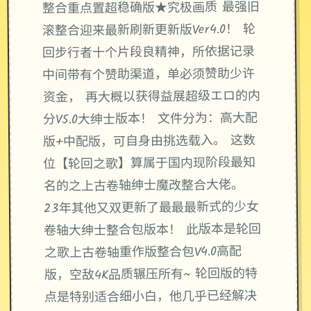
整合重点置超稳确版★究极画质 最强旧
滚整合迎来最新刷新更新版Ver4.0！ 轮
回步行者十个片段良精神，所依据记录
中间带有个赞助渠道，单必须赞助少许
资金， 再大概以获得益展超级エロ的内
分V5.0大绅士版本！ 文件分为：高大配
版+中配版，可自身由挑选载入。 这数
位【轮回之歌】算属于国内现阶段最知
名的之上古卷轴绅士魔改整合大佬。
23年其他又双更新了最最最新式的少女
卷轴大绅士整合包版本！ 此版本是轮回
之歌上古卷轴重作版整合包V4.0高配
版，空敌4K品质辗压所有~ 轮回版的特
点是特别适合细小白，他几乎已经解决