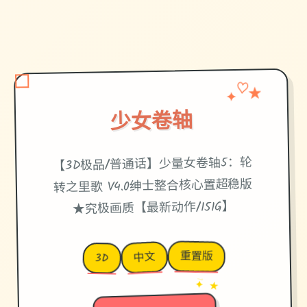
✦
♡
★
少女卷轴
【3D极品/普通话】少量女卷轴5：轮
转之里歌 V4.0绅士整合核心置超稳版
★究极画质【最新动作/151G】
重置版
中文
3D
→
✦ ★