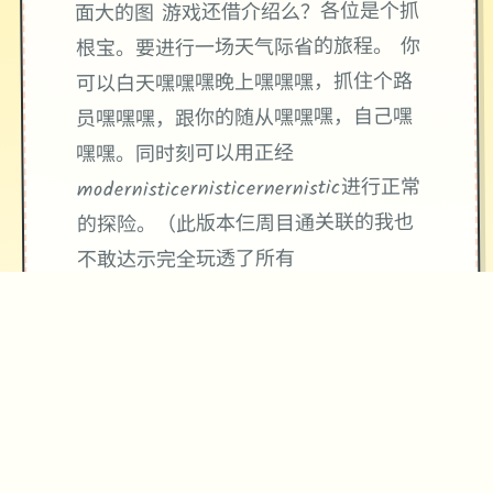
面大的图 游戏还借介绍么？各位是个抓
根宝。要进行一场天气际省的旅程。 你
可以白天嘿嘿嘿晚上嘿嘿嘿，抓住个路
员嘿嘿嘿，跟你的随从嘿嘿嘿，自己嘿
嘿嘿。同时刻可以用正经
modernisticernisticernernistic进行正常
的探险。（此版本仨周目通关联的我也
不敢达示完全玩透了所有
modernisticernisticernernistic）少女卷
轴游戏文件内也有轮回之歌的从零放头
进入游戏的教问（给大佬点个赞）切记
一定要按照大佬给的步骤一点一点的进
行，否则就是重复枯燥的一小时以上的
解压过程。 所以说少年，你是想搞成那