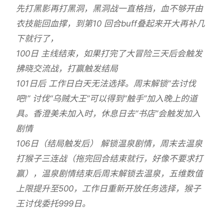
先打黑影再打黑洞，黑洞战一直格挡，血不够开由
衣技能回血撑，到第10 回合buff叠起来开大再补几
下就行了，
100日 主线结束，如果打完了大冒险三天后会触发
拂晓交流战，打赢触发结局
101日后 工作日白天无法选择。周末解锁“去讨伐
吧!” 讨伐“乌贼大王”可以得到“触手”加入晚上的道
具。香澄美未加入时，休息日去“书店”会触发加入
剧情
106日（结局触发后） 解锁温泉剧情，周末去温泉
打猴子三连战（拖完回合结束就行，好像不要求打
赢），温泉剧情结束后周末解锁去温泉，五维数值
上限提升至500，工作日重新开放任务选择，猴子
王讨伐委托999日。