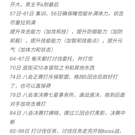
开大，男主平a到最后
57日-61日 集训，56日确保睡觉能补满体力，状态
尽量拉到满
提升攻击能力（加攻和技），提升防御能力（加防
和毅），提升技能能力（加智和技能点），提升元
气（加体力和状态）
64-67日 每天都打讨伐委托，并打完
70日 逛街买10本冒险之书和其他东西
74日 八会正赛打斥候联盟，格挡5回合后就好打
了，也可以直接莽
78日 八会准决赛七星事务所，速战速决，拖到后面
对手加攻击难打
84日 八会决赛打拂晓，撑过三回合打黑影，决赛中
断
85-99日 打讨伐任务，讨伐任务走完开始boss战，