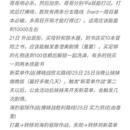
哥哥用必杀，然后加奈，哥哥分别平a就能打过。打
完后打拂晓，胜败有两条分支路线（hard一周目基
本必输，多周目开局才能打得过）。这周应该能盈
利10000左右
21日 外出逛街，买哑铃和铁木屐，到书店买10本冒
险之书，应该能触发香澄美剧情（重要），买足够
的礼物送到100信赖后解锁一起洗澡，有多的钱买
一到两本技能书
新菜单作战(拂晓战败北路线)25日 25日当晚让妹妹
做晚饭（最好多做几天），触发“新菜单作战”第二
天以后，公会活动后妹妹来开发新菜单，会触发几
次剧情。
海豹驱除作战(拂晓战胜利路线)25日 实力测试(由香
里)
打赢→转移到海豹驱除作战，失败→转移到新菜单