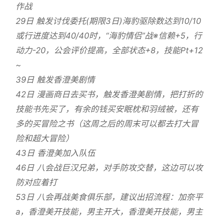
作战
29日 触发讨伐委托(期限3日)海豹驱除数达到10/10
或行进度达到40/40时，“海豹情侣”战※信赖+5，行
动力-20，公会评价提高，全部状态+8，技能Pt+12
~
39日 触发香澄美剧情
42日 漫画商日去买书，触发香澄美剧情，把打折的
技能书先买了，有余的钱买安眠枕和羽绒被，还有
多的买冒险之书（这周之后的周末可以都去打大冒
险和超大冒险）
43日 香澄美加入队伍
46日 八会战巨汉兄弟，对手防攻交替，这边可以攻
防对应着打
53日 八会再战美食俱乐部，建议出招流程：加奈平
a，香澄美开技能，男主开大，香澄美开技能，男主