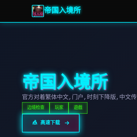
帝国入境所
帝国入境所
官方对着繁体中文,门户,时刻下降版,中文
边境检查
玩家
遊戲
🎪 高速下载