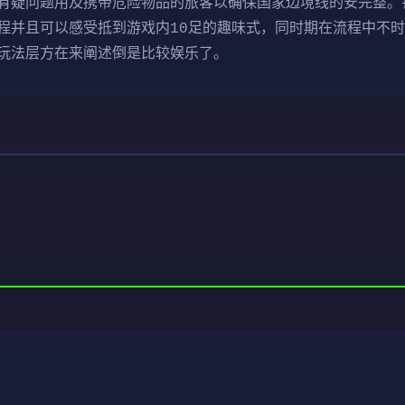
有疑问题用及携带危险物品的旅客以确保国家边境线的安完整。
程并且可以感受抵到游戏内10足的趣味式，同时期在流程中不
玩法层方在来阐述倒是比较娱乐了。