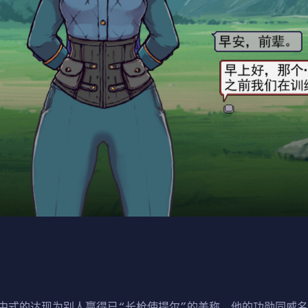
中式的达现为别人赢得已“长枪使提尔”的美称，他的功勋同威