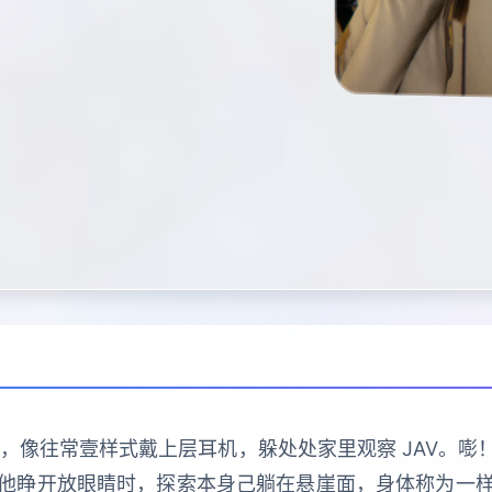
古家，像往常壹样式戴上层耳机，躲处处家里观察 JAV。
他睁开放眼睛时，探索本身己躺在悬崖面，身体称为一