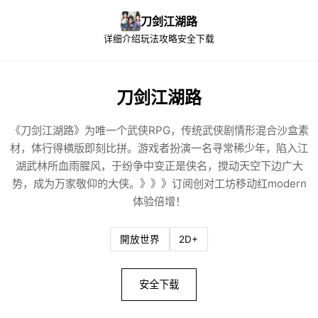
刀剑江湖路
详细介绍
玩法攻略
安全下载
刀剑江湖路
《刀剑江湖路》为唯一个武侠RPG，传统武侠剧情形混合沙盒素
材，体行得横版即刻比拼。游戏者扮演一名寻常稀少年，陷入江
湖武林所血雨腥风，于纷争中变正是侠名，搅动天空下边广大
势，成为万家敬仰的大侠。》》》订阅创对工坊移动红modern
体验倍增！
開放世界
2D+
安全下载