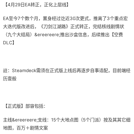
【4月29日EA转正，正化上层线】
EA至今7个数个月，置身经过讫近30次更式，推离了3个重点宏
大迭代版改进后，《刀剑江湖路》正式转正，完结核线剧情状
（九个大结局）&ereereere;推出沙盒信息，后续推出【空费
DLC】
註：Steamdeck需须在正式版上线后再逐步自事适配，目前端经
历壹般
【正式版】部容包括：
主线&ereereere;支线：15个大地点图（5个门派）按及其其它细
地图，百万＋剧情文案