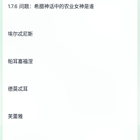
1.7.6 问题：希腊神话中的农业女神是谁
埃尔忒尼斯
帕耳塞福涅
德莫忒耳
芙蕾雅