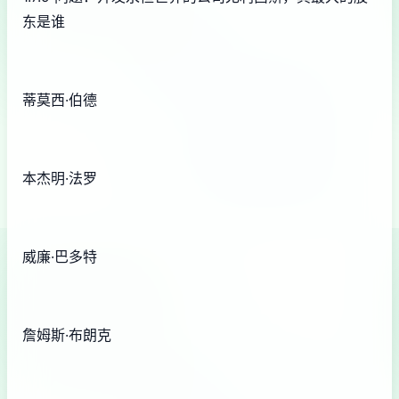
东是谁
蒂莫西·伯德
本杰明·法罗
威廉·巴多特
詹姆斯·布朗克