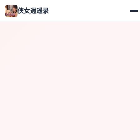
侠女逍遥录