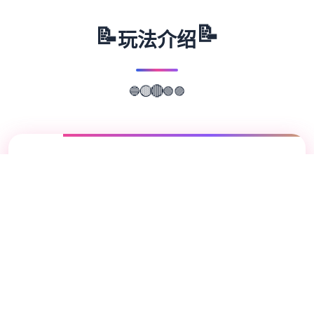
📝
📝
玩法介绍
🔵
🟢
🟣
🟡
🔴
📖
游戏故事
✨
这为无数个种非敌超强中间
[coloring=deepskyblue][国产武侠古
风]HTML式的养为角色扮演SLG应靠。 游戏
中各于扮演1个江湖女侠，自微成期过来到到
巨美个人后修炼武功行动江湖的记录。 各种