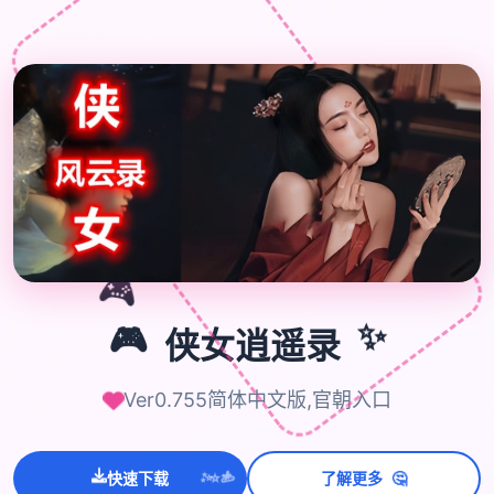
🎮
✨
🎮
侠女逍遥录
Ver0.755简体中文版,官朝入口
💫
✨
🤔
快速下载
了解更多
⭐