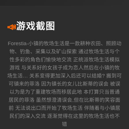
📣
游戏截图
Forestia-小镇的牧场生活是一款耕种农田、照顾动
物、钓鱼、采集以及矿山探索 通过牧场生活与个
性多彩的角色们愉快地交流 正统派牧场生活模拟
游戏 与关系好的女孩子成为恋人然后在小镇的牧
场生活… 关系变得更加深入后还可以结婚? 搬到可
可镇来的菲洛 因为镇长的女儿比斯蒂的误会 被误
以为是为了重建牧场而移居此地 本打算只当普通
居民的菲洛 虽然想澄清误会,但在比斯蒂的笑容面
前 无法说出口而开始了牧场生活 伴随着与小镇居
民们的深入交流 逐渐觉得在这里的牧场生活也不
错