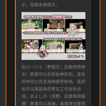
示，但是会有提示。
在ローリエ（萝丽艾，后面简称修
女）那里可以买到各种药剂，蓝色
药剂可以完全消除疲劳影响，蓝药
也可以用蓝色药草在工作台处合
成。去よしの（吉野，后面简称狐
狸）那里可以泡澡，直接清空疲劳