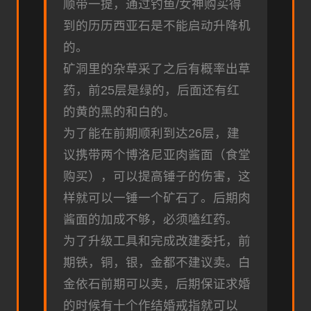
顺带一提，通过钓鱼/女神购买得
到的历历西亚石是不能启动升降机
的。
矿洞里的杂草采了之后有概率出草
药，前25层是绿的，后面还有红
的黄的黑的和白的。
为了能在前期顺利到达26层，建
议携带两个博洛尼亚肉酱面（食堂
购买），可以提高锤子的伤害，这
样就可以一锤一个矿石了。后期肉
酱面的加成不够，必须嗑红药。
为了升级工具和完成改建委托，前
期铁，铜，银，金都不建议卖。白
金依石前期可以卖，后期保证求婚
的时候有十个作结婚戒指就可以