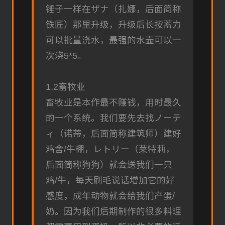
锤子一样在ザナ（扎娜，后面简称
铁匠）那里升级，升级后长按蓄力
可以批量浇水，最强的水壶可以一
次浇5*5。
1.2畜牧业
畜牧业是本作最不赚钱，用时最久
的一个系统。我们要先去找ノーテ
ィ（诺蒂，后面简称建筑师）建好
鸡舍/牛棚，レトリー（莱特莉，
后面简称狗狗）就会送我们一只
鸡/牛，每天刷毛说话增加它的好
感度，成年动物就会给我们产蛋/
奶。因为我们后期制作的很多料理