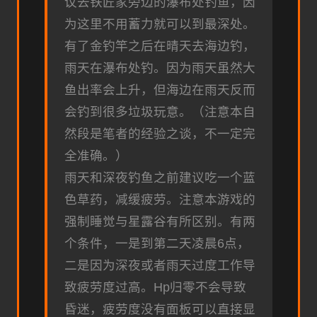
议去铁匠家旁边的瀑布处钓鱼，因
为这里不用蓄力就可以到最深处。
有了金钓竿之后在晴天去海边钓，
雨天在瀑布处钓。因为雨天虽然大
鱼出率会上升，但海边在雨天反而
会钓到很多垃圾玩意。（注意本自
然段是笔者的经验之谈，不一定完
全准确。）
雨天和深夜钓鱼之前建议吃一个蓝
色草药，减缓疲劳。注意本游戏的
强制睡觉与星露谷有所区别。有两
个条件，一是到第二天凌晨6点，
二是因为深夜或者雨天过度工作导
致疲劳度过高。Hp归零不会导致
昏迷，疲劳度没有面板可以直接显