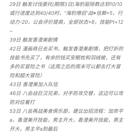
29日 触发讨伐委托(期限3日)海豹驱除数达到10/10
或行进度达到40/40时，“海豹情侣”战※信赖+5，行
动力-20，公会评价提高，全部状态+8，技能Pt+12
~
39日 触发香澄美剧情
42日 漫画商日去买书，触发香澄美剧情，把打折的
技能书先买了，有余的钱买安眠枕和羽绒被，还有
多的买冒险之书（这周之后的周末可以都去打大冒
险和超大冒险）
43日 香澄美加入队伍
46日 八会战巨汉兄弟，对手防攻交替，这边可以攻
防对应着打
53日 八会再战美食俱乐部，建议出招流程：加奈平
a，香澄美开技能，男主开大，香澄美开技能，男主
开大，男主平a到最后