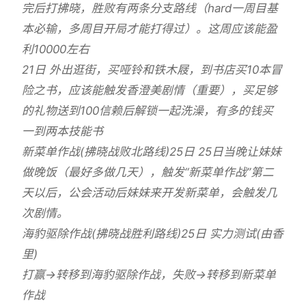
完后打拂晓，胜败有两条分支路线（hard一周目基
本必输，多周目开局才能打得过）。这周应该能盈
利10000左右
21日 外出逛街，买哑铃和铁木屐，到书店买10本冒
险之书，应该能触发香澄美剧情（重要），买足够
的礼物送到100信赖后解锁一起洗澡，有多的钱买
一到两本技能书
新菜单作战(拂晓战败北路线)25日 25日当晚让妹妹
做晚饭（最好多做几天），触发“新菜单作战”第二
天以后，公会活动后妹妹来开发新菜单，会触发几
次剧情。
海豹驱除作战(拂晓战胜利路线)25日 实力测试(由香
里)
打赢→转移到海豹驱除作战，失败→转移到新菜单
作战