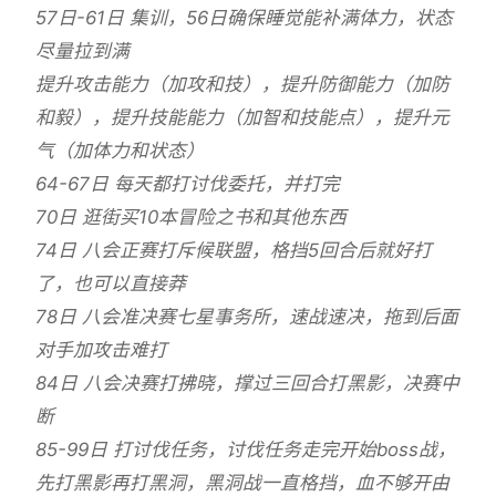
57日-61日 集训，56日确保睡觉能补满体力，状态
尽量拉到满
提升攻击能力（加攻和技），提升防御能力（加防
和毅），提升技能能力（加智和技能点），提升元
气（加体力和状态）
64-67日 每天都打讨伐委托，并打完
70日 逛街买10本冒险之书和其他东西
74日 八会正赛打斥候联盟，格挡5回合后就好打
了，也可以直接莽
78日 八会准决赛七星事务所，速战速决，拖到后面
对手加攻击难打
84日 八会决赛打拂晓，撑过三回合打黑影，决赛中
断
85-99日 打讨伐任务，讨伐任务走完开始boss战，
先打黑影再打黑洞，黑洞战一直格挡，血不够开由