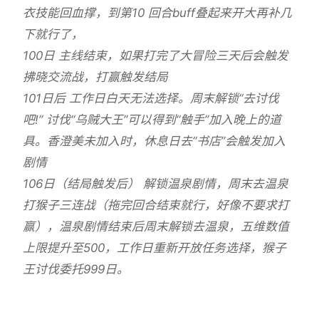
衣技能回血撑，到第10 回合buff叠起来开大再补几
下就行了，
100日 主线结束，如果打完了大冒险三天后会触发
拂晓交流战，打赢触发结局
101日后 工作日白天无法选择。周末解锁“去讨伐
吧!” 讨伐“乌贼大王”可以得到“触手”加入晚上的道
具。香澄美未加入时，休息日去“书店”会触发加入
剧情
106日（结局触发后） 解锁温泉剧情，周末去温泉
打猴子三连战（拖完回合结束就行，好像不要求打
赢），温泉剧情结束后周末解锁去温泉，五维数值
上限提升至500，工作日重新开放任务选择，猴子
王讨伐委托999日。